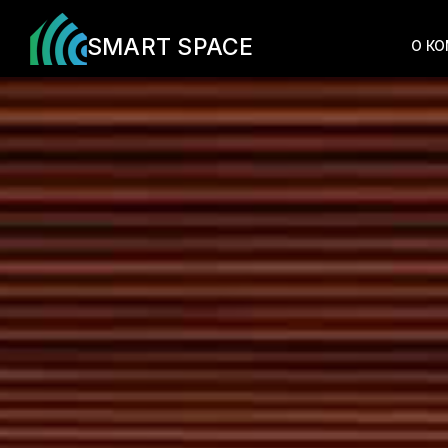
SMART SPACE
О К