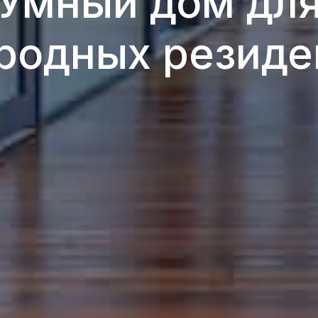
Умный дом дл
ородных резиде