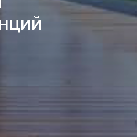
я
нций