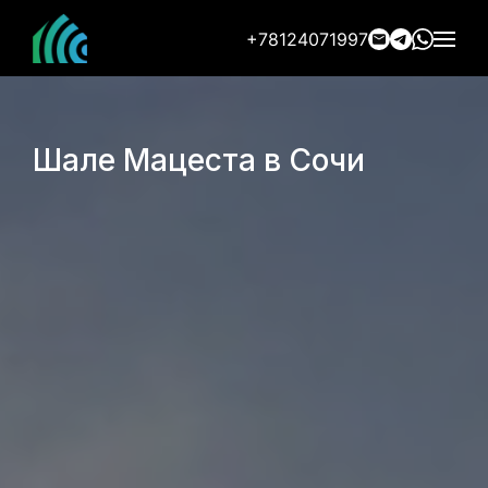
+78124071997
Шале Мацеста в Сочи